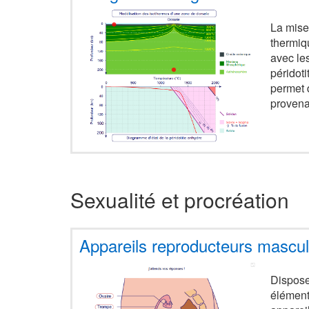
La mise
thermiq
avec les
péridot
permet 
provena
Sexualité et procréation
Appareils reproducteurs masculi
Dispose
élément