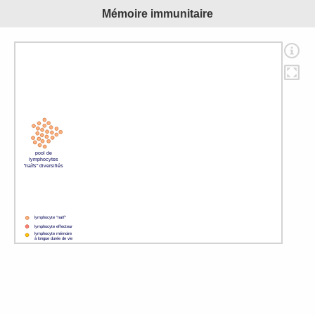
Mémoire immunitaire
pool de
lymphocytes
"naïfs" diversifiés
lymphocyte "naïf"
lymphocyte effecteur
lymphocyte mémoire
à longue durée de vie